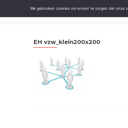
We gebruiken cookies om ervoor te zorgen dat onze sit
Boekhoudkantoor Hermans Els
EH vzw_klein200x200