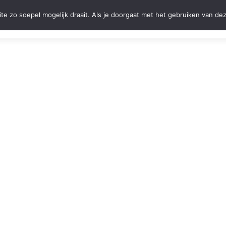
Naar
e zo soepel mogelijk draait. Als je doorgaat met het gebruiken van dez
de
Home
Over Els Hermans
Startersadvies
inhoud
springen