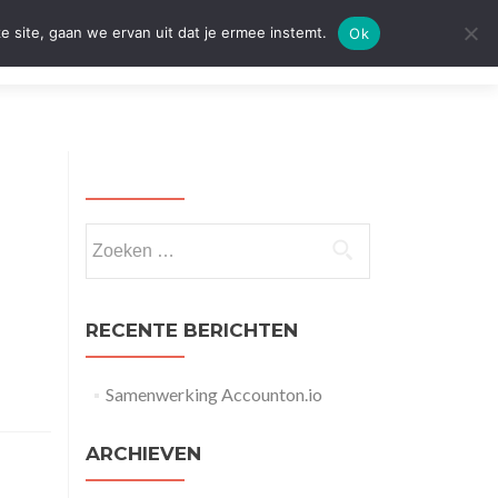
e site, gaan we ervan uit dat je ermee instemt.
Ok
Diensten
Nieuws
Contact
Mijn Bedrijf
Zoeken
naar:
RECENTE BERICHTEN
Samenwerking Accounton.io
ARCHIEVEN