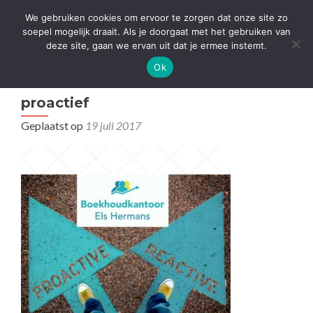
We gebruiken cookies om ervoor te zorgen dat onze site zo
Boekhoudkantoor Hermans Els
WISSEL
soepel mogelijk draait. Als je doorgaat met het gebruiken van
deze site, gaan we ervan uit dat je ermee instemt.
Ok
proactief
Geplaatst op
19 juli 2017