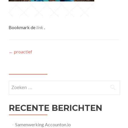
Bookmark de
link
.
Bericht
←
proactief
navigatie
Zoeken
naar:
RECENTE BERICHTEN
Samenwerking Accounton.io