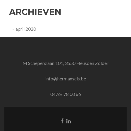
ARCHIEVEN
april 2020
M Scheperslaan 101, 3550 Heusden Zolder
info@hermansels.be
0476/ 78 00 66
Facebook
Linkedin
link
link